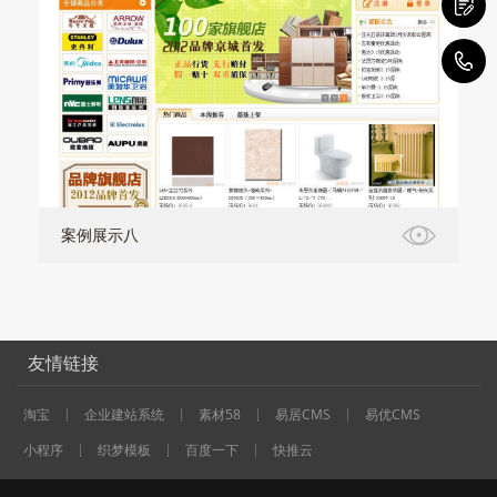
1
案例展示八
友情链接
淘宝
企业建站系统
素材58
易居CMS
易优CMS
小程序
织梦模板
百度一下
快推云